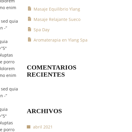
 dolorem
Nemo enim
Masaje Equilibrio Ylang
Masaje Relajante Sueco
 sed quia
n -”
Spa Day
Aromaterapia en Ylang Spa
quia
=”5″
oluptas
ue porro
COMENTARIOS
 dolorem
RECIENTES
Nemo enim
 sed quia
n -”
quia
ARCHIVOS
=”5″
oluptas
abril 2021
ue porro