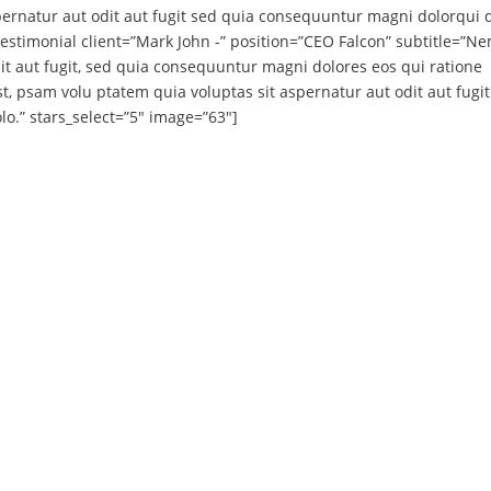
pernatur aut odit aut fugit sed quia consequuntur magni dolorqui
testimonial client=”Mark John -” position=”CEO Falcon” subtitle=”
it aut fugit, sed quia consequuntur magni dolores eos qui ratione
 psam volu ptatem quia voluptas sit aspernatur aut odit aut fugit
.” stars_select=”5″ image=”63″]