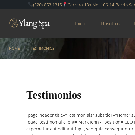
(320) 853 1315
Carrera 13a No. 106-14 Barrio Sa
Inicio
Nosotros
HOME
TESTIMONIOS
Testimonios
[page_header title=”Testimonials” subtitle1=”Home” s
[page_testimonial client=”Mark John -” position=”CEO
aspernatur aut odit aut fugit, sed quia consequuntur