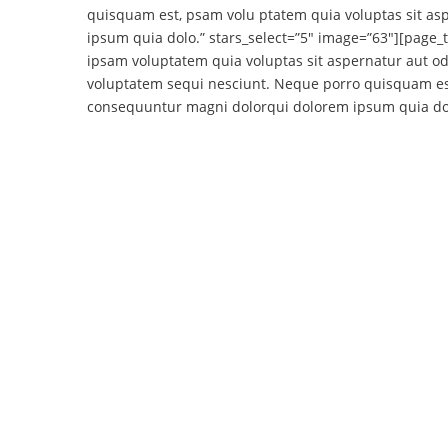
quisquam est, psam volu ptatem quia voluptas sit as
ipsum quia dolo.” stars_select=”5″ image=”63″][page_
ipsam voluptatem quia voluptas sit aspernatur aut od
voluptatem sequi nesciunt. Neque porro quisquam est,
consequuntur magni dolorqui dolorem ipsum quia dolo