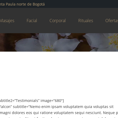
nta Paula norte de Bogotá
Masajes
Facial
Corporal
Rituales
Oferta
ubtitle2=”Testimonials” image=”680″]
 Falcon” subtitle=”Nemo enim ipsam voluptatem quia voluptas sit
 magni dolores eos qui ratione voluptatem sequi nesciunt. Neque 