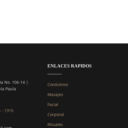
ENLACES RAPIDOS
3a No. 106-14 |
Conócenos
nta Paula
Masajes
Facial
3 - 1315
Corporal
Rituales
il.com