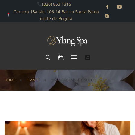
(320) 853 1315
Carrera 13a No. 106-14 Barrio Santa Paula
norte de Bogotá
HOME
PLANES
MASAJE RELAJANTE SUECO