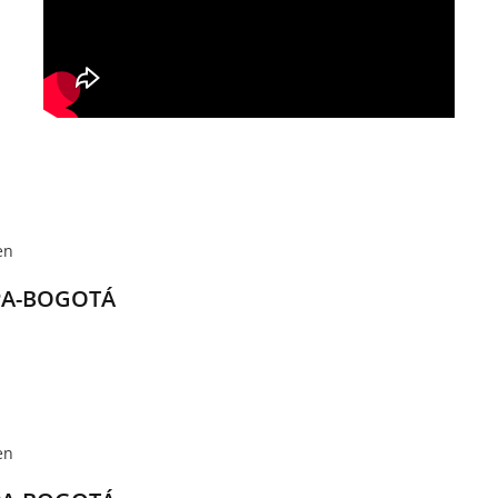
en
PA-BOGOTÁ
en