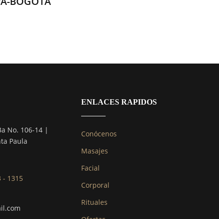
PA-BOGOTÁ
ENLACES RAPIDOS
3a No. 106-14 |
Conócenos
nta Paula
Masajes
Facial
3 - 1315
Corporal
Rituales
il.com