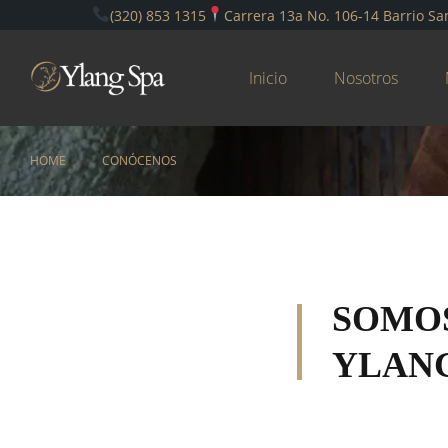
(320) 853 1315
Carrera 13a No. 106-14 Barrio Sa
Inicio
Nosotros
HOME
CONÓCENOS
SOMO
YLANG