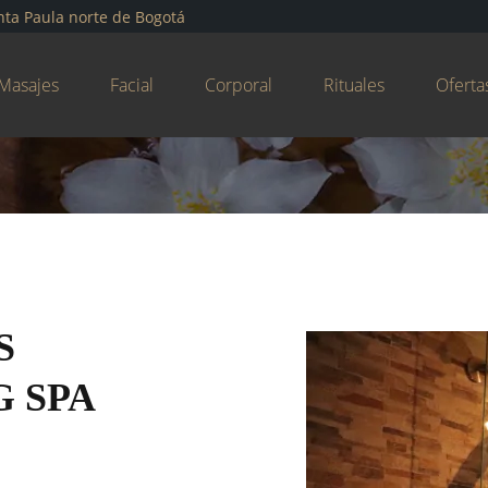
nta Paula norte de Bogotá
Masajes
Facial
Corporal
Rituales
Oferta
S
 SPA