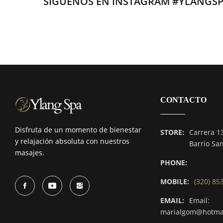
SÍGUENOS EN INSTAGRAM #YLANGS
CONTACTO
Disfruta de un momento de bienestar
STORE:
Carrera 1
y relajación absoluta con nuestros
Barrio Sa
masajes.
PHONE:
MOBILE:
(320) 85
EMAIL:
Email:
marialgom@hotma