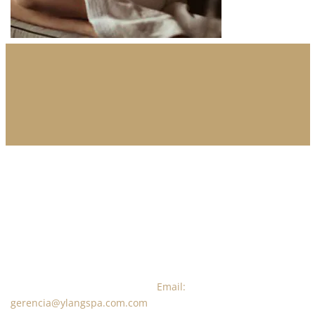
Reserva en línea hoy y disfruta de un
tiempo de relajación con nosotros
Llámanos al: (320) 853 – 1315 /
Email:
gerencia@ylangspa.com.com