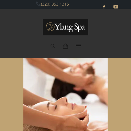
(320) 853 1315
Carrera 13a No. 106-14 Barrio Santa Paula
norte de Bogotá