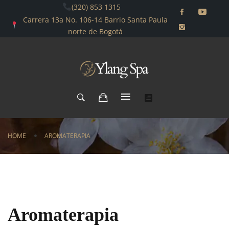
(320) 853 1315
Carrera 13a No. 106-14 Barrio Santa Paula
norte de Bogotá
HOME
AROMATERAPIA
Aromaterapia