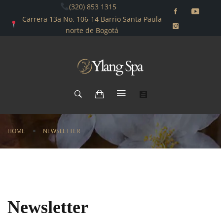
(320) 853 1315
Carrera 13a No. 106-14 Barrio Santa Paula
norte de Bogotá
HOME
NEWSLETTER
Newsletter