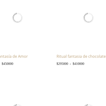
Fantasía de Amor
Ritual fantasia de chocolate
asta $470000
Rango de precios: desde $350000 hasta $450000
Rango de pre
-
$
450000
$
295000
$
410000