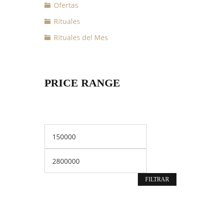
Ofertas
Rituales
Rituales del Mes
PRICE RANGE
Precio
Precio
mínimo
máximo
cios: desde $330000 hasta $470000
FILTRAR