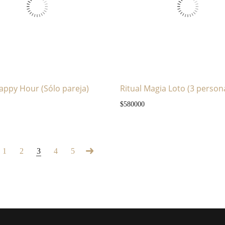
Happy Hour (Sólo pareja)
Ritual Magia Loto (3 person
asta $420000
$
580000
1
2
3
4
5