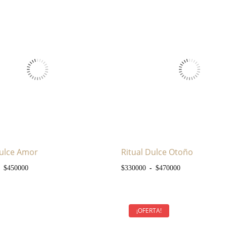
Dulce Amor
Ritual Dulce Otoño
asta $440000
Rango de precios: desde $350000 hasta $450000
Rango de pre
-
$
450000
$
330000
$
470000
¡OFERTA!