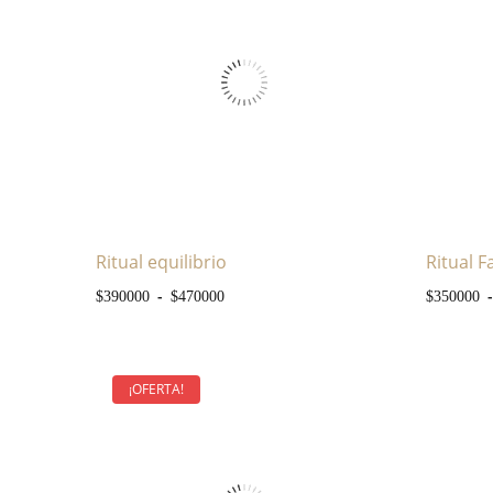
Ritual equilibrio
Ritual 
Rango de precios: desde $390000 h
-
-
$
390000
$
470000
$
350000
¡OFERTA!