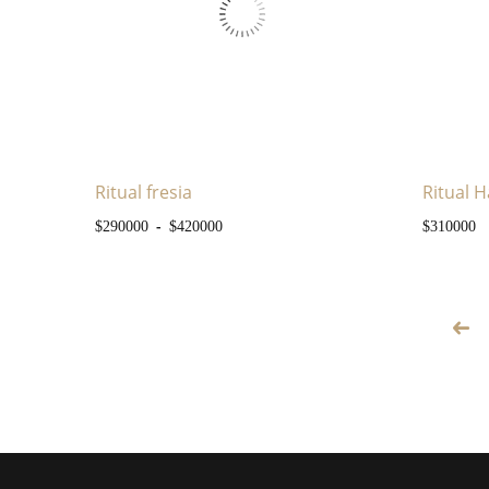
Ritual fresia
Ritual 
Rango de precios: desde $290000 h
-
$
290000
$
420000
$
310000