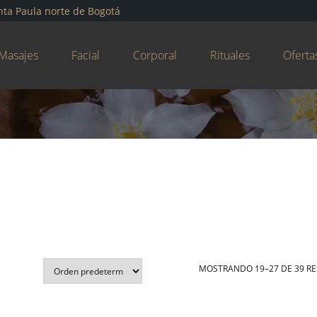
nta Paula norte de Bogotá
Masajes
Facial
Corporal
Rituales
Oferta
MOSTRANDO 19–27 DE 39 R