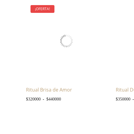
¡OFERTA!
Ritual Brisa de Amor
Ritual 
Rango de precios: desde $320000 h
-
-
$
320000
$
440000
$
350000