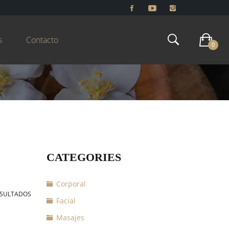
s
Contacto
0
CATEGORIES
Corporal
ESULTADOS
Facial
Masajes