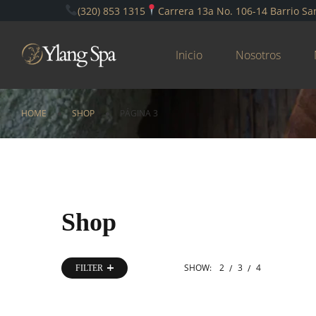
(320) 853 1315
Carrera 13a No. 106-14 Barrio Sa
Inicio
Nosotros
HOME
SHOP
PÁGINA 3
Shop
SHOW:
2
3
4
FILTER