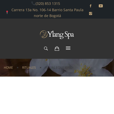
(320) 853 1315
Carrera 13a No. 106-14 Barrio Santa Paula
norte de Bogotá
HOME
RITUALES
RITUAL EQUILIBRIO