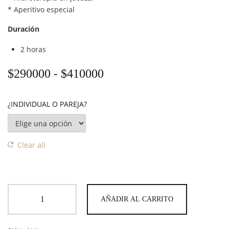
* Aperitivo especial
Duración
2 horas
Rango de precios: de
-
$
290000
$
410000
¿INDIVIDUAL O PAREJA?
Clear all
AÑADIR AL CARRITO