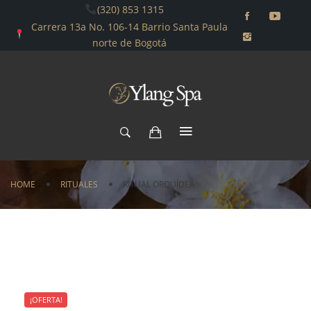
(320) 853 1315
Carrera 13a No. 106-14 Barrio Santa Paula
norte de Bogotá
HOME
RITUALES
RITUAL ORQUÍDEA
¡OFERTA!