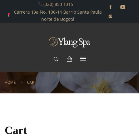
(320) 853 1315
Carrera 13a No. 106-14 Barrio Santa Paula
norte de Bogotá
HOME
CART
Cart