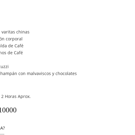
 varitas chinas
ón corporal
alda de Café
nos de Café
cuzzi
 champán con malvaviscos y chocolates
 2 Horas Aprox.
Rango de precios: desde $290000 
10000
JA?