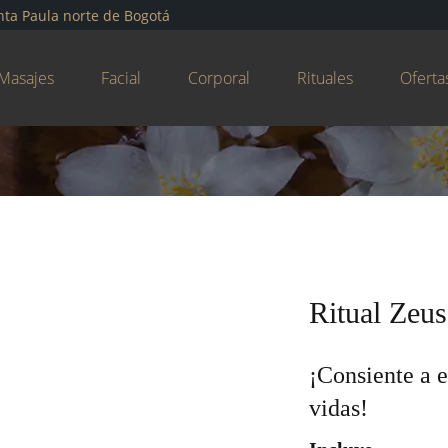
nta Paula norte de Bogotá
Masajes
Facial
Corporal
Rituales
Oferta
Ritual Zeus
¡Consiente a 
vidas!