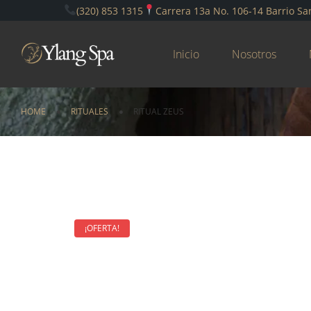
(320) 853 1315
Carrera 13a No. 106-14 Barrio Sa
Inicio
Nosotros
HOME
RITUALES
RITUAL ZEUS
¡OFERTA!