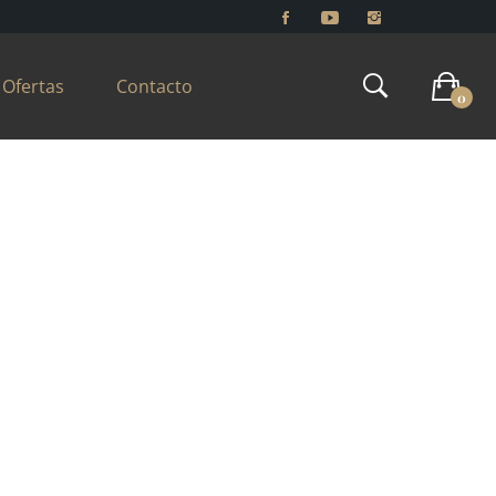
Ofertas
Contacto
0
 FASHION
onsecte tur adipiscingsed do eiusmod tempor.
us lorem nec eleifend et libero et. Quisque volutpat
erra sed. Morbi risus justo, lobortis non turpis in,
endisse feugiat ipsum nec eros.