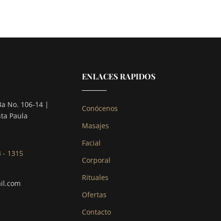
ENLACES RAPIDOS
3a No. 106-14 |
Conócenos
nta Paula
Masajes
Facial
3 - 1315
Corporal
Rituales
il.com
Ofertas
Contacto