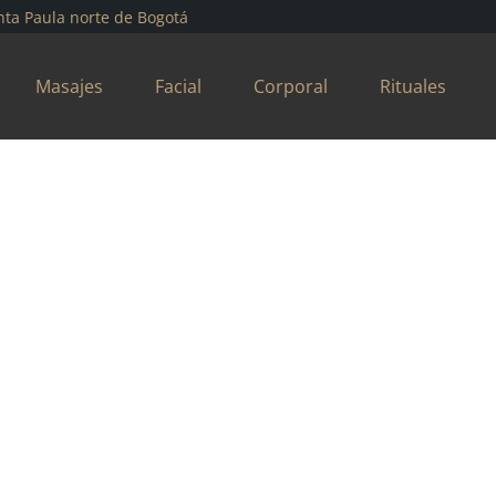
nta Paula norte de Bogotá
Masajes
Facial
Corporal
Rituales
ABOUT
SAMEX
Lorem ipsum dolor sit amet, c
Vivamus quis orci viverra, curs
imperdiet leo, at finibus ex viv
ullamcorper luctus justo. Susp