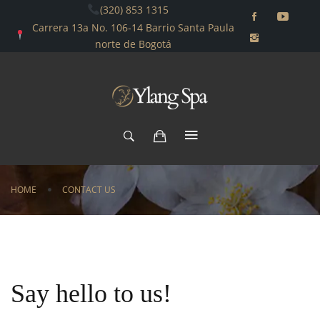
(320) 853 1315
Carrera 13a No. 106-14 Barrio Santa Paula
norte de Bogotá
HOME
CONTACT US
Say hello to us!